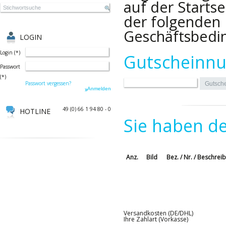
auf der Starts
der folgenden 
Geschäftsbedi
LOGIN
Login
(
*
)
Gutscheinnu
Passwort
(
*
)
Passwort vergessen?
49 (0) 66 1 94 80 - 0
HOTLINE
Sie haben de
Anz.
Bild
Bez. / Nr. / Beschrei
Versandkosten (DE/DHL)
Ihre Zahlart (Vorkasse)