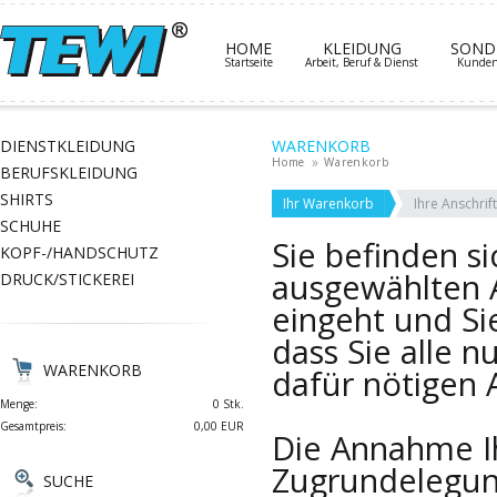
HOME
KLEIDUNG
SOND
Startseite
Arbeit, Beruf & Dienst
Kundens
DIENSTKLEIDUNG
WARENKORB
Home
Warenkorb
BERUFSKLEIDUNG
SHIRTS
Ihr Warenkorb
Ihre Anschri
SCHUHE
Sie befinden s
KOPF-/HANDSCHUTZ
ausgewählten A
DRUCK/STICKEREI
eingeht und Sie
dass Sie alle 
WARENKORB
dafür nötigen
Menge:
0 Stk.
Gesamtpreis:
0,00 EUR
Die Annahme Ih
Zugrundelegun
SUCHE