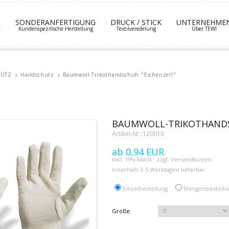
SONDERANFERTIGUNG
DRUCK / STICK
UNTERNEHME
t
Kundenspezifische Herstellung
Textilveredelung
Über TEWI
HUTZ
Handschutz
Baumwoll-Trikothandschuh "Eichenzell"
BAUMWOLL-TRIKOTHANDS
Artikel-Nr.:120018
0,94 EUR
Inkl. 19% MwSt
zzgl. Versandkosten
Innerhalb 3-5 Werktagen lieferbar
Einzelbestellung
Mengenbestellu
Größe: