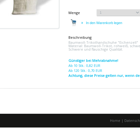
Menge
Beschreibung
Baumwoll-Trikothandschuhe "Eichenzell"
Material: Baumwoll-Trikot, rohweiß, schw
Schwere und flauschige Qualität.
Günstiger bei Mehrabnahme!
Ab 10 Stk.: 0,82 EUR
Ab 120 Stk.: 0,70 EUR
Achtung, diese Preise gelten nur, wenn der 
Home
|
Datensch