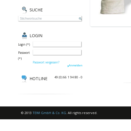
SUCHE
LOGIN
Login
(
*
)
Passwort
(
*
)
Passwort vergessen?
49 (0) 66 1 94 80 - 0
HOTLINE
© 2013
TEWI GmbH & Co. KG
. All rights reserved.