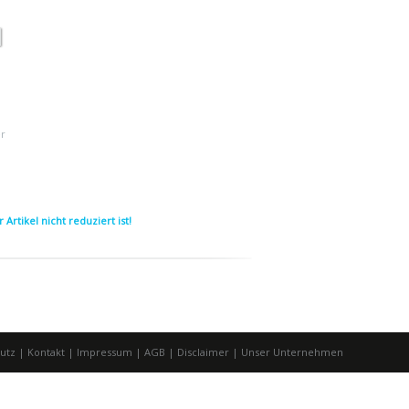
er
Artikel nicht reduziert ist!
utz
|
Kontakt
|
Impressum
|
AGB
|
Disclaimer
|
Unser Unternehmen