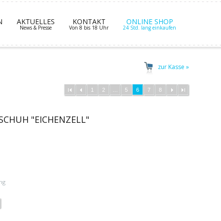
N
AKTUELLES
KONTAKT
ONLINE SHOP
News & Presse
Von 8 bis 18 Uhr
24 Std. lang einkaufen
zur Kasse »
1
2
…
5
6
7
8
CHUH "EICHENZELL"
ng