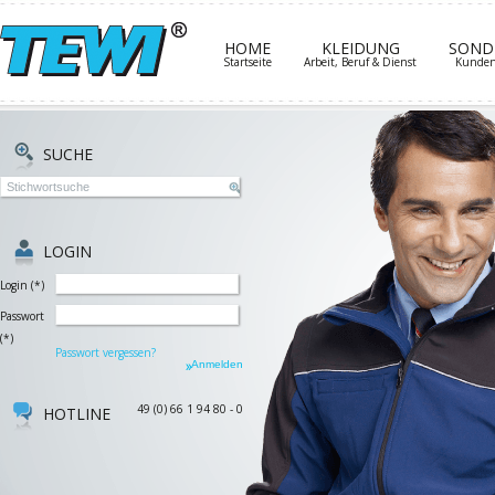
HOME
KLEIDUNG
SOND
Startseite
Arbeit, Beruf & Dienst
Kundens
SUCHE
LOGIN
Login
(
*
)
Passwort
(
*
)
Passwort vergessen?
49 (0) 66 1 94 80 - 0
HOTLINE