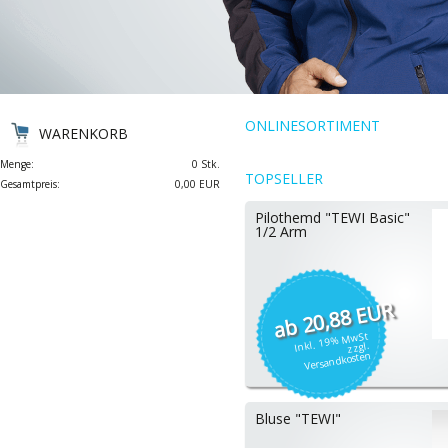
ONLINESORTIMENT
WARENKORB
Menge:
0 Stk.
TOPSELLER
Gesamtpreis:
0,00 EUR
Pilothemd "TEWI Basic"
1/2 Arm
20,88 EUR
Inkl. 19% MwSt
zzgl.
Versandkosten
Bluse "TEWI"